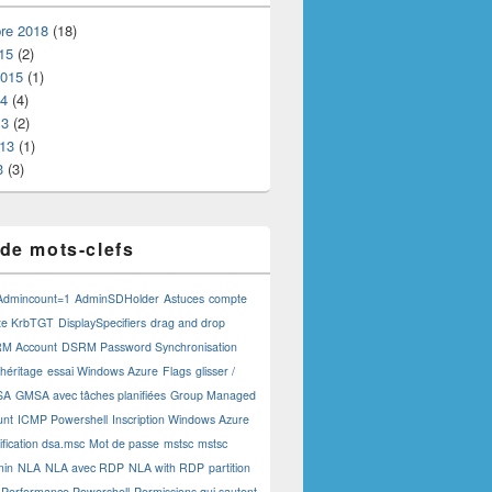
re 2018
(18)
15
(2)
2015
(1)
14
(4)
13
(2)
013
(1)
3
(3)
de mots-clefs
Admincount=1
AdminSDHolder
Astuces
compte
te KrbTGT
DisplaySpecifiers
drag and drop
M Account
DSRM Password Synchronisation
 héritage
essai Windows Azure
Flags
glisser /
SA
GMSA avec tâches planifiées
Group Managed
unt
ICMP Powershell
Inscription Windows Azure
fication dsa.msc
Mot de passe
mstsc
mstsc
min
NLA
NLA avec RDP
NLA with RDP
partition
Performance Powershell
Permissions qui sautent