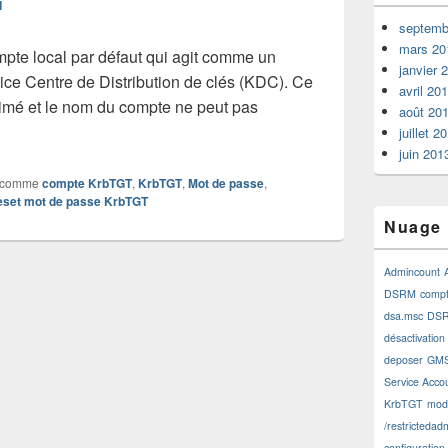
I
septemb
mars 20
te local par défaut qui agit comme un
janvier 
ice Centre de Distribution de clés (KDC). Ce
avril 20
imé et le nom du compte ne peut pas
août 20
isation mot de passe compte KrbTGT
juillet 2
juin 201
 comme
compte KrbTGT
,
KrbTGT
,
Mot de passe
,
set mot de passe KrbTGT
Nuage 
Admincount
DSRM
comp
dsa.msc
DSR
désactivation
deposer
GM
Service Acco
KrbTGT
modi
/restrictedad
configuration