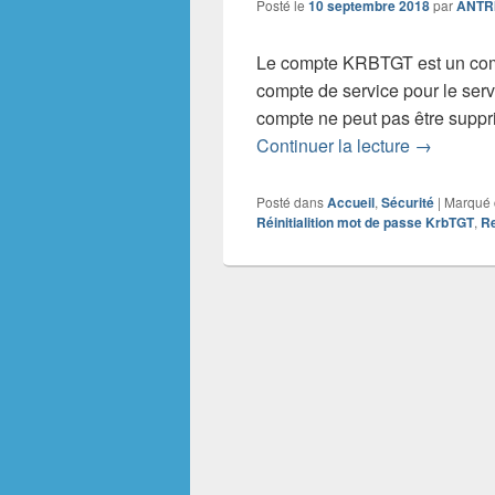
Posté le
10 septembre 2018
par
ANTR
Le compte KRBTGT est un comp
compte de service pour le serv
compte ne peut pas être suppr
Réinitial
Continuer la lecture
→
Posté dans
Accueil
,
Sécurité
|
Marqué
Réinitialition mot de passe KrbTGT
,
Re