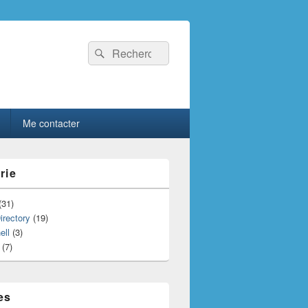
Recherche :
Rechercher
Me contacter
rie
(31)
irectory
(19)
ell
(3)
(7)
es