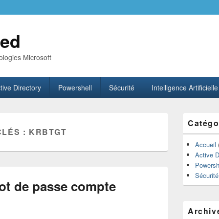
ed
logies Microsoft
tive Directory
Powershell
Sécurité
Intelligence Artificielle
Zone
Catégo
principale
CLÉS :
KRBTGT
de
widget
Accueil
pour
Active D
la
Powersh
barre
Sécurité
latérale
mot de passe compte
Archiv