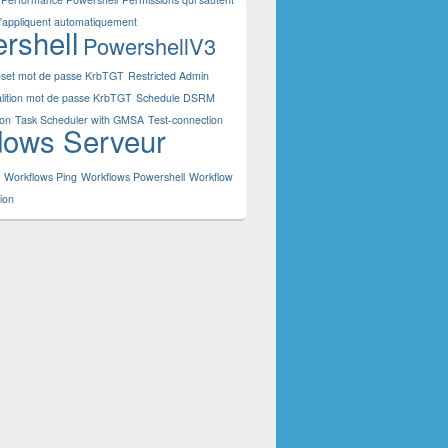
s'appliquent automatiquement
rshell
PowershellV3
set mot de passe KrbTGT
Restricted Admin
ialition mot de passe KrbTGT
Schedule DSRM
ion
Task Scheduler with GMSA
Test-connection
ows Serveur
Workflows Ping
Workflows Powershell
Workflow
ion