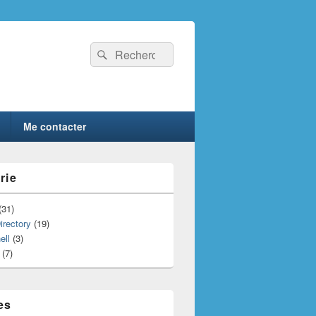
Recherche :
Rechercher
Me contacter
rie
(31)
irectory
(19)
ell
(3)
(7)
es