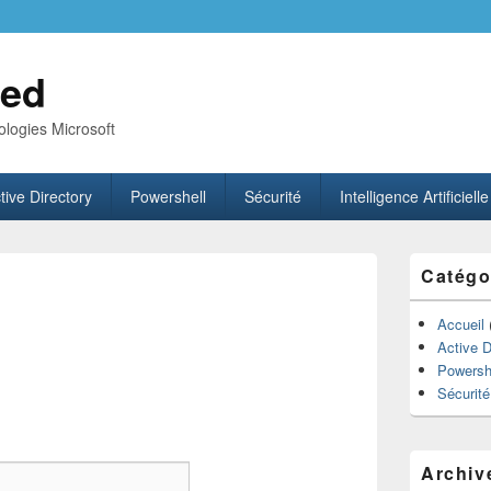
ed
logies Microsoft
tive Directory
Powershell
Sécurité
Intelligence Artificielle
Zone
Catégo
principale
de
widget
Accueil
pour
Active D
la
Powersh
barre
Sécurité
latérale
Archiv