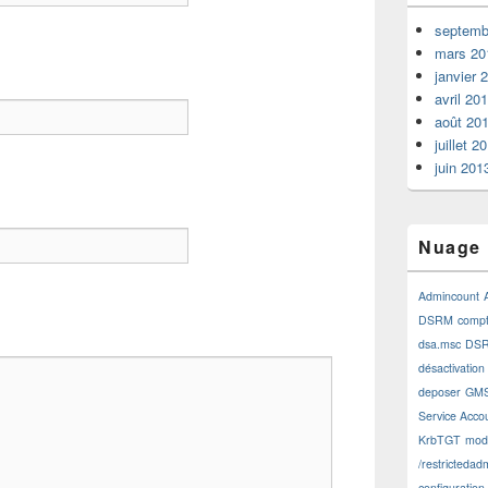
septemb
mars 20
janvier 
avril 20
août 20
juillet 2
juin 201
Nuage 
Admincount
DSRM
comp
dsa.msc
DSR
désactivation
deposer
GM
Service Acco
KrbTGT
modi
/restrictedad
configuration