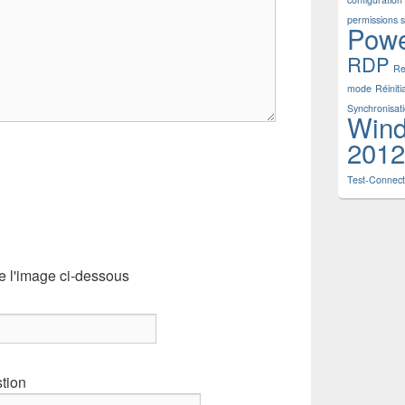
permissions 
Powe
RDP
Re
mode
Réinit
Synchronisat
Wind
2012
Test-Connect
e l'image ci-dessous
stion