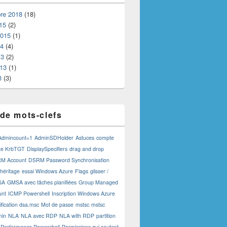
re 2018
(18)
15
(2)
2015
(1)
14
(4)
13
(2)
013
(1)
3
(3)
de mots-clefs
Admincount=1
AdminSDHolder
Astuces
compte
te KrbTGT
DisplaySpecifiers
drag and drop
M Account
DSRM Password Synchronisation
 héritage
essai Windows Azure
Flags
glisser /
SA
GMSA avec tâches planifiées
Group Managed
unt
ICMP Powershell
Inscription Windows Azure
fication dsa.msc
Mot de passe
mstsc
mstsc
min
NLA
NLA avec RDP
NLA with RDP
partition
Performance Powershell
Permissions qui sautent