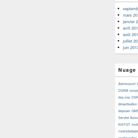
septemb
mars 20
janvier 
avril 20
août 20
juillet 2
juin 201
Nuage 
Admincount
DSRM
comp
dsa.msc
DSR
désactivation
deposer
GM
Service Acco
KrbTGT
modi
/restrictedad
configuration