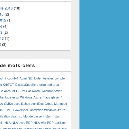
re 2018
(18)
15
(2)
2015
(1)
14
(4)
13
(2)
013
(1)
3
(3)
de mots-clefs
Admincount=1
AdminSDHolder
Astuces
compte
te KrbTGT
DisplaySpecifiers
drag and drop
M Account
DSRM Password Synchronisation
 héritage
essai Windows Azure
Flags
glisser /
SA
GMSA avec tâches planifiées
Group Managed
unt
ICMP Powershell
Inscription Windows Azure
fication dsa.msc
Mot de passe
mstsc
mstsc
min
NLA
NLA avec RDP
NLA with RDP
partition
Performance Powershell
Permissions qui sautent