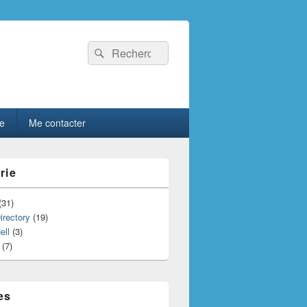
Recherche :
Rechercher
le
Me contacter
rie
(31)
irectory
(19)
ell
(3)
(7)
es