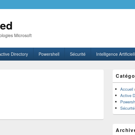
ed
logies Microsoft
Active Directory
Powershell
Sécurité
Intelligence Artificiel
Zone
Catégo
principale
de
widget
Accueil
pour
Active D
la
Powersh
barre
Sécurité
latérale
Archiv