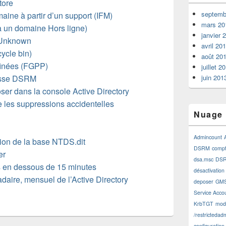
tore
septemb
maine à partir d’un support (IFM)
mars 20
 à un domaine Hors ligne)
janvier 
 Unknown
avril 20
cycle bin)
août 20
finées (FGPP)
juillet 2
asse DSRM
juin 201
oser dans la console Active Directory
 les suppressions accidentelles
Nuage 
Admincount
ion de la base NTDS.dit
DSRM
comp
er
dsa.msc
DSR
tes en dessous de 15 minutes
désactivation
daire, mensuel de l’Active Directory
deposer
GM
Service Acco
KrbTGT
modi
/restrictedad
configuration