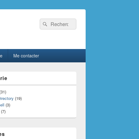
Recherche :
Rechercher
le
Me contacter
rie
(31)
irectory
(19)
ell
(3)
(7)
es