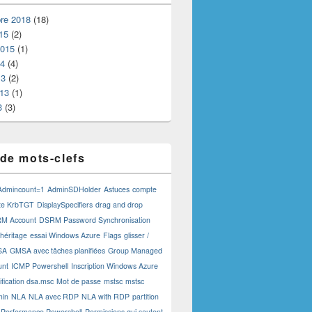
re 2018
(18)
15
(2)
2015
(1)
14
(4)
13
(2)
013
(1)
3
(3)
de mots-clefs
Admincount=1
AdminSDHolder
Astuces
compte
te KrbTGT
DisplaySpecifiers
drag and drop
M Account
DSRM Password Synchronisation
 héritage
essai Windows Azure
Flags
glisser /
SA
GMSA avec tâches planifiées
Group Managed
unt
ICMP Powershell
Inscription Windows Azure
fication dsa.msc
Mot de passe
mstsc
mstsc
min
NLA
NLA avec RDP
NLA with RDP
partition
Performance Powershell
Permissions qui sautent