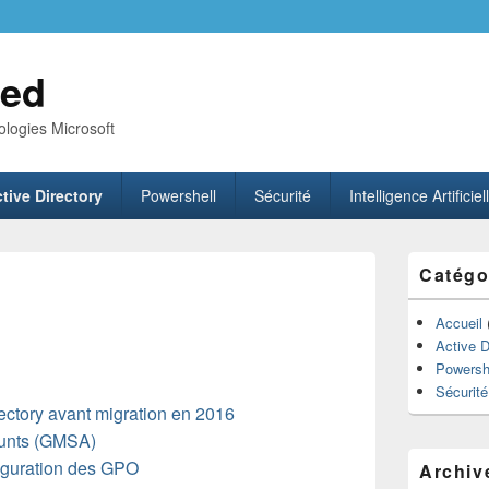
ed
logies Microsoft
tive Directory
Powershell
Sécurité
Intelligence Artificiel
Zone
Catégo
principale
de
widget
Accueil
pour
Active D
la
Powersh
barre
Sécurité
latérale
ectory avant migration en 2016
unts (GMSA)
figuration des GPO
Archiv