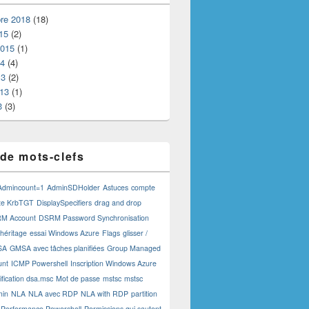
re 2018
(18)
15
(2)
2015
(1)
 Directory
14
(4)
13
(2)
013
(1)
3
(3)
de mots-clefs
Admincount=1
AdminSDHolder
Astuces
compte
te KrbTGT
DisplaySpecifiers
drag and drop
M Account
DSRM Password Synchronisation
 héritage
essai Windows Azure
Flags
glisser /
SA
GMSA avec tâches planifiées
Group Managed
unt
ICMP Powershell
Inscription Windows Azure
fication dsa.msc
Mot de passe
mstsc
mstsc
min
NLA
NLA avec RDP
NLA with RDP
partition
Performance Powershell
Permissions qui sautent