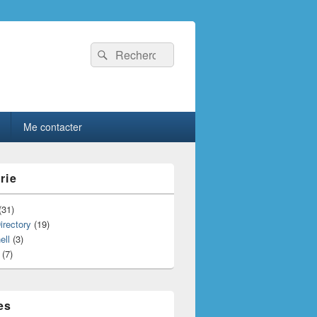
Recherche :
Rechercher
Me contacter
rie
(31)
irectory
(19)
ell
(3)
(7)
es