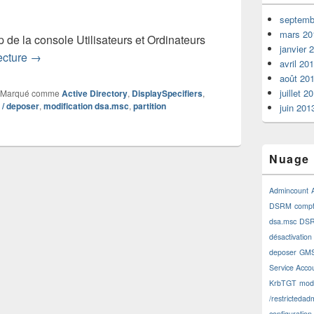
septemb
mars 20
 de la console Utilisateurs et Ordinateurs
janvier 
Désactivation du glisser / déposer dans la console Active
lecture
→
avril 20
août 20
juillet 2
Marqué comme
Active Directory
,
DisplaySpecifiers
,
r / deposer
,
modification dsa.msc
,
partition
juin 201
Nuage 
Admincount
DSRM
comp
dsa.msc
DSR
désactivation
deposer
GM
Service Acco
KrbTGT
modi
/restrictedad
configuration