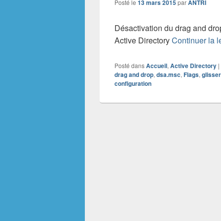
Posté le
13 mars 2015
par
ANTRI
Désactivation du drag and drop
Active Directory
Continuer la 
Posté dans
Accueil
,
Active Directory
|
drag and drop
,
dsa.msc
,
Flags
,
glisse
configuration