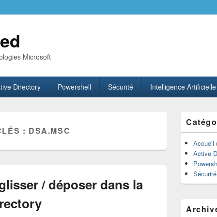
ed
logies Microsoft
tive Directory
Powershell
Sécurité
Intelligence Artificielle
Zone
Catégo
principale
CLÉS :
DSA.MSC
de
widget
Accueil
pour
Active D
la
Powersh
barre
Sécurité
latérale
glisser / déposer dans la
rectory
Archiv